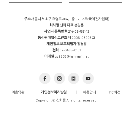
주소
서울시 서초구 효령로 304, 5층 62,63호(국제전자센터)
회사명
신화
대표
정경용
사업자 등록번호
214-09-58142
통신판매업신고번호
제 2006-08903 호
개인정보 보호책임자
정경용
전화
02-3465-0101
이메일
gy9803@hanmail.net
이용약관
개인정보처리방침
이용안내
PC버전
Copyright © 신화몰 All rights reserved.