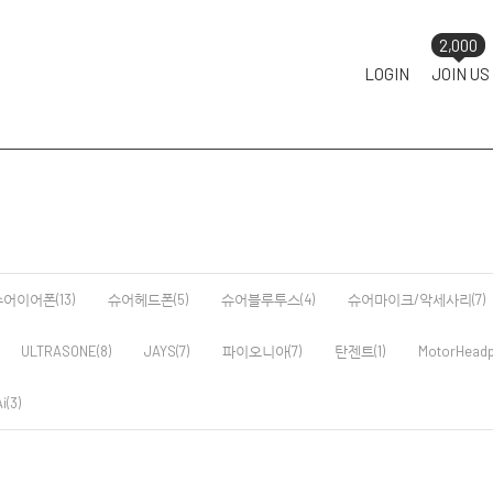
2,000
LOGIN
JOIN US
어이어폰(13)
슈어헤드폰(5)
슈어블루투스(4)
슈어마이크/악세사리(7)
ULTRASONE(8)
JAYS(7)
파이오니아(7)
탄젠트(1)
MotorHeadp
i(3)