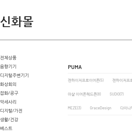
신화몰
전체상품
음향기기
PUMA
디지털주변기기
젠하이저프로이어폰(5)
젠하이저프로헤
화상회의
잡화/공구
마샬 이어폰헤드폰(8)
SUDIO(7)
악세사리
MEZE(3)
GraceDesign
다이나믹
디지털/가전
생활/건강
베스트