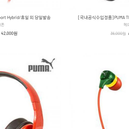
rt Hybrid/휴일 외 당일발송
[국내공식수입정품] PUMA Th
어폰
헤
/
42,000원
36,000원