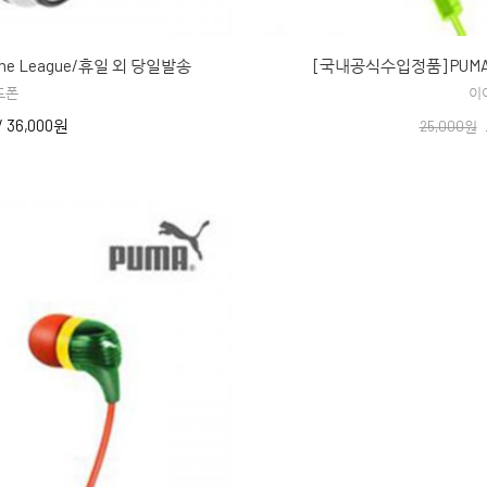
e League/휴일 외 당일발송
[국내공식수입정품] PUMA
드폰
이
/
36,000원
25,000원