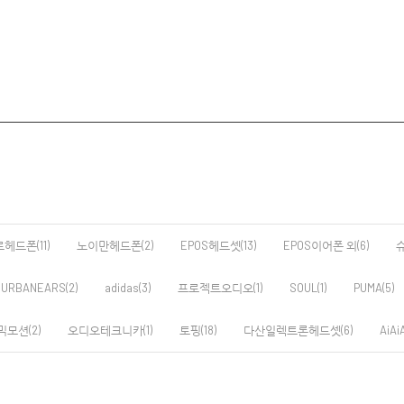
드폰(11)
노이만헤드폰(2)
EPOS헤드셋(13)
EPOS이어폰 외(6)
슈
URBANEARS(2)
adidas(3)
프로젝트오디오(1)
SOUL(1)
PUMA(5)
모션(2)
오디오테크니카(1)
토핑(18)
다산일렉트론헤드셋(6)
AiAiA